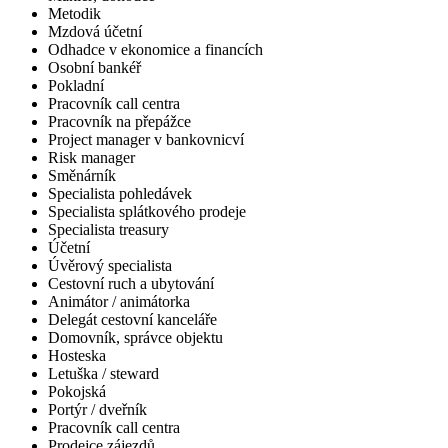
Metodik
Mzdová účetní
Odhadce v ekonomice a financích
Osobní bankéř
Pokladní
Pracovník call centra
Pracovník na přepážce
Project manager v bankovnicví
Risk manager
Směnárník
Specialista pohledávek
Specialista splátkového prodeje
Specialista treasury
Účetní
Úvěrový specialista
Cestovní ruch a ubytování
Animátor / animátorka
Delegát cestovní kanceláře
Domovník, správce objektu
Hosteska
Letuška / steward
Pokojská
Portýr / dveřník
Pracovník call centra
Prodejce zájezdů