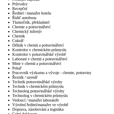
Průvodce
Recepční
Ředitel / manažer hotelu
Řidič autobusu
Tlumočník, překladatel
Chemie a potravinářství
Chemický inženýr
Chemik
Cukrář
Dělník v chemii a potravinářství
Kontrolor v chemickém průmyslu
Kontrolor v potravinářské výrobě
Laborant v chemii a potravinářství
Mistr v chemii a potravinářství
Pekař
Pracovník výzkumu a vývoje - chemie, potraviny
Řezník / uzenář
Technik potravninářské výroby
Technik v chemickém průmyslu
Technolog potravinářské výroby
Technolog v chemickém průmyslu
Vedoucí / manažer laboratoře
Výrobní ředitel/manažer ve výrobě
Doprava, zásobování a logistika
Celní deklarant