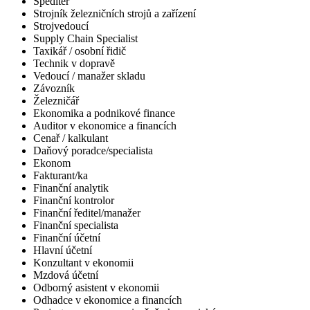
Spediter
Strojník železničních strojů a zařízení
Strojvedoucí
Supply Chain Specialist
Taxikář / osobní řidič
Technik v dopravě
Vedoucí / manažer skladu
Závozník
Železničář
Ekonomika a podnikové finance
Auditor v ekonomice a financích
Cenař / kalkulant
Daňový poradce/specialista
Ekonom
Fakturant/ka
Finanční analytik
Finanční kontrolor
Finanční ředitel/manažer
Finanční specialista
Finanční účetní
Hlavní účetní
Konzultant v ekonomii
Mzdová účetní
Odborný asistent v ekonomii
Odhadce v ekonomice a financích