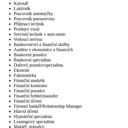
Karosář
Lakýrník
Pracovník automyčky
Pracovník pneuservisu
Přijímací technik
Prodejce vozů
Servisní technik v auto-moto
Vedoucí servisu
Bankovnictví a finanční služby
Auditor v ekonomice a financích
Bankovní poradce
Bankovní specialista
Daňový poradce/specialista
Ekonom
Fakturant/ka
Finanční analytik
Finanční kontrolor
Finanční poradce
Finanční ředitel/manažer
Finanční účetní
Firemní bankéř/Relationship Manager
Hlavní účetní
Hypoteční specialista
Leasingový specialista
Makléř, dohodce