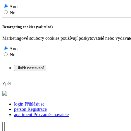
Ano
Ne
Retargeting cookies (volitelné)
Marketingové soubory cookies používají poskytovatelé nebo vydavatel
Ano
Ne
Uložit nastavení
Zpět
login
Přihlásit se
person
Registrace
apartment
Pro zaměstnavatele