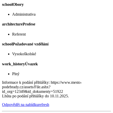
school
Obory
Administrativa
architecture
Profese
Referent
school
Požadované vzdělání
Vysokoškolské
work_history
Úvazek
Plný
Informace k podání přihlášky: https://www.mesto-
podebrady.cz/assets/File.ashx?
id_org=12349&id_dokumenty=51922
Lhůta po podání přihlášky do 10.11.2025.
Odpovědět na nabídku
refresh