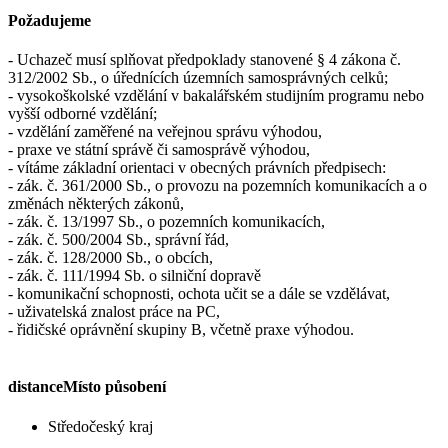
Požadujeme
- Uchazeč musí splňovat předpoklady stanovené § 4 zákona č.
312/2002 Sb., o úřednících územních samosprávných celků;
- vysokoškolské vzdělání v bakalářském studijním programu nebo
vyšší odborné vzdělání;
- vzdělání zaměřené na veřejnou správu výhodou,
- praxe ve státní správě či samosprávě výhodou,
- vítáme základní orientaci v obecných právních předpisech:
- zák. č. 361/2000 Sb., o provozu na pozemních komunikacích a o
změnách některých zákonů,
- zák. č. 13/1997 Sb., o pozemních komunikacích,
- zák. č. 500/2004 Sb., správní řád,
- zák. č. 128/2000 Sb., o obcích,
- zák. č. 111/1994 Sb. o silniční dopravě
- komunikační schopnosti, ochota učit se a dále se vzdělávat,
- uživatelská znalost práce na PC,
- řidičské oprávnění skupiny B, včetně praxe výhodou.
distance
Místo působení
Středočeský kraj