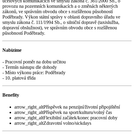
účelových komunikacích ve smyslu zákona č. 361/2000 Sb., o
provozu na pozemních komunikacích a o změnách některých
zákonů, ve správním obvodu obce s rozšířenou působností
Poděbrady. Výkon státní správy v oblasti dopravního úřadu ve
smyslu zákona č. 111/1994 Sb., o silniční dopravě (taxislužba,
dopravní obslužnost), ve správním obvodu obce s rozšířenou
působností Poděbrady.
Nabízíme
- Pracovní poměr na dobu určitou
- Termín nástupu dle dohody
- Místo výkonu práce: Poděbrady
- 10. platová třída
Benefity
arrow_right_alt
Příspěvek na penzijní/životní připojištění
arrow_right_alt
Příspěvek na sport/kulturu/volný čas
arrow_right_alt
Flexibilní začátek/konec pracovní doby
arrow_right_alt
Zdravotní volno/sickdays