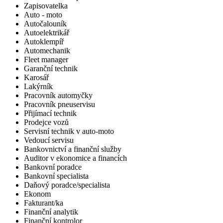
Zapisovatelka
Auto - moto
Autočalouník
Autoelektrikář
Autoklempíř
Automechanik
Fleet manager
Garanční technik
Karosář
Lakýrník
Pracovník automyčky
Pracovník pneuservisu
Přijímací technik
Prodejce vozů
Servisní technik v auto-moto
Vedoucí servisu
Bankovnictví a finanční služby
Auditor v ekonomice a financích
Bankovní poradce
Bankovní specialista
Daňový poradce/specialista
Ekonom
Fakturant/ka
Finanční analytik
Finanční kontrolor