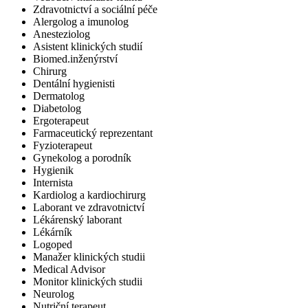
Zdravotnictví a sociální péče
Alergolog a imunolog
Anesteziolog
Asistent klinických studií
Biomed.inženýrství
Chirurg
Dentální hygienisti
Dermatolog
Diabetolog
Ergoterapeut
Farmaceutický reprezentant
Fyzioterapeut
Gynekolog a porodník
Hygienik
Internista
Kardiolog a kardiochirurg
Laborant ve zdravotnictví
Lékárenský laborant
Lékárník
Logoped
Manažer klinických studii
Medical Advisor
Monitor klinických studii
Neurolog
Nutriční terapeut