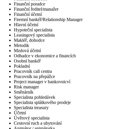
Finanční poradce
Finanční ředitel/manažer
Finanční účetní
Firemní bankéř/Relationship Manager
Hlavní účetní
Hypoteční specialista
Leasingový specialista
Makléř, dohodce
Metodik
Mzdová účetní
Odhadce v ekonomice a financích
Osobní bankéř
Pokladní
Pracovník call centra
Pracovník na přepážce
Project manager v bankovnicví
Risk manager
Směnárník
Specialista pohledávek
Specialista splátkového prodeje
Specialista treasury
Účetní
Úvěrový specialista
Cestovní ruch a ubytování
Animátor / animátorka