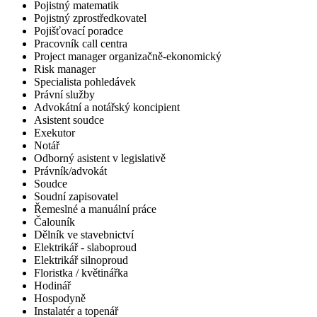
Pojistný matematik
Pojistný zprostředkovatel
Pojišťovací poradce
Pracovník call centra
Project manager organizačně-ekonomický
Risk manager
Specialista pohledávek
Právní služby
Advokátní a notářský koncipient
Asistent soudce
Exekutor
Notář
Odborný asistent v legislativě
Právník/advokát
Soudce
Soudní zapisovatel
Řemeslné a manuální práce
Čalouník
Dělník ve stavebnictví
Elektrikář - slaboproud
Elektrikář silnoproud
Floristka / květinářka
Hodinář
Hospodyně
Instalatér a topenář