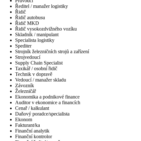
Průvodčí
Ředitel / manažer logistiky
Řidič
Řidič autobusu
Řidič MKD
Řidič vysokozdvižného vozíku
Skladník / manipulant
Specialista logistiky
Spediter
Strojník železničních strojů a zařízení
Strojvedoucí
Supply Chain Specialist
Taxikář / osobní řidič
Technik v dopravě
Vedoucí / manažer skladu
Závozník
Železničář
Ekonomika a podnikové finance
Auditor v ekonomice a financích
Cenař / kalkulant
Daňový poradce/specialista
Ekonom
Fakturant/ka
Finanční analytik
Finanční kontrolor