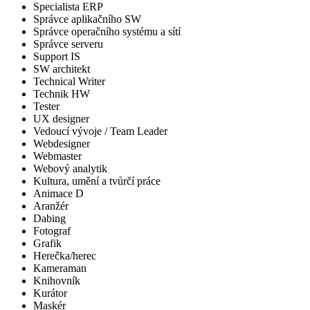
Specialista ERP
Správce aplikačního SW
Správce operačního systému a sítí
Správce serveru
Support IS
SW architekt
Technical Writer
Technik HW
Tester
UX designer
Vedoucí vývoje / Team Leader
Webdesigner
Webmaster
Webový analytik
Kultura, umění a tvůrčí práce
Animace D
Aranžér
Dabing
Fotograf
Grafik
Herečka/herec
Kameraman
Knihovník
Kurátor
Maskér