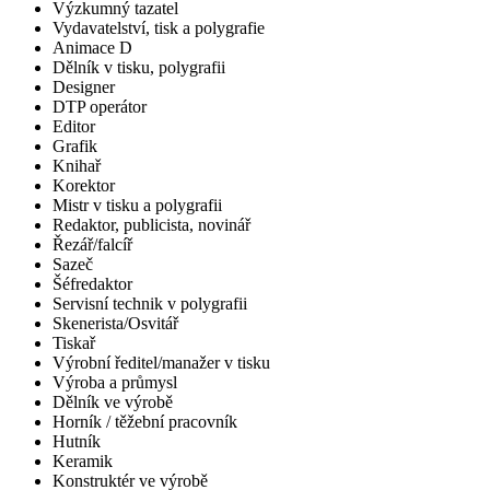
Výzkumný tazatel
Vydavatelství, tisk a polygrafie
Animace D
Dělník v tisku, polygrafii
Designer
DTP operátor
Editor
Grafik
Knihař
Korektor
Mistr v tisku a polygrafii
Redaktor, publicista, novinář
Řezář/falcíř
Sazeč
Šéfredaktor
Servisní technik v polygrafii
Skenerista/Osvitář
Tiskař
Výrobní ředitel/manažer v tisku
Výroba a průmysl
Dělník ve výrobě
Horník / těžební pracovník
Hutník
Keramik
Konstruktér ve výrobě