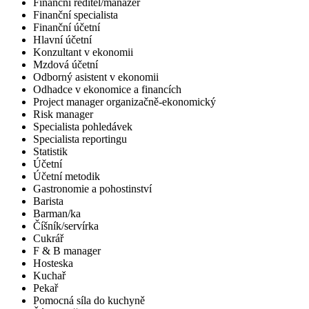
Finanční ředitel/manažer
Finanční specialista
Finanční účetní
Hlavní účetní
Konzultant v ekonomii
Mzdová účetní
Odborný asistent v ekonomii
Odhadce v ekonomice a financích
Project manager organizačně-ekonomický
Risk manager
Specialista pohledávek
Specialista reportingu
Statistik
Účetní
Účetní metodik
Gastronomie a pohostinství
Barista
Barman/ka
Číšník/servírka
Cukrář
F & B manager
Hosteska
Kuchař
Pekař
Pomocná síla do kuchyně