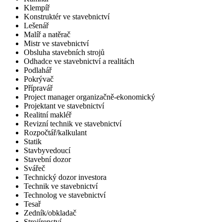
Klempíř
Konstruktér ve stavebnictví
Lešenář
Malíř a natěrač
Mistr ve stavebnictví
Obsluha stavebních strojů
Odhadce ve stavebnictví a realitách
Podlahář
Pokrývač
Přípravář
Project manager organizačně-ekonomický
Projektant ve stavebnictví
Realitní makléř
Revizní technik ve stavebnictví
Rozpočtář/kalkulant
Statik
Stavbyvedoucí
Stavební dozor
Svářeč
Technický dozor investora
Technik ve stavebnictví
Technolog ve stavebnictví
Tesař
Zedník/obkladač
Strojírenství