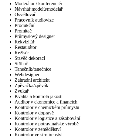
Moderátor / konferenciér
Návrhář modelů/modelář
Osvětlovač
Pracovník audiovize
Produkční
Promítač
Průmyslový designer
Rekvizitář
Restaurátor
Režisér
Stavěč dekorací
Střihač
Tanečník/tanečnice
Webdesigner
Zahradní architekt
Zpěvačka/zpěvák
Zvukař
Kvalita a kontrola jakosti
Auditor v ekonomice a financích
Kontrolor v chemickém průmyslu
Kontrolor v dopravě
Kontrolor v logistice a zásobování
Kontrolor v potravinářské výrobě
Kontrolor v zemědělství
Kontrolor ve strojírenství