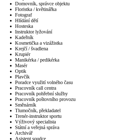
Domovník, správce objektu
Floristka / květinářka
Fotograf
Hlídání dětí
Hosteska
Instruktor lyžování
Kadeřník
Kosmetička a vizážistka
Krejčí / švadlena
Krupiér
Manikérka / pedikérka
Masér
Optik
Plavčík
Poradce využití volného času
Pracovník call centra
Pracovník pohřební služby
Pracovník poštovního provozu
Směnárník
Tlumočník, překladatel
Trenér-instruktor sportu
Výživový specialista
Státní a veřejná správa
Archivář
Asistent soudce