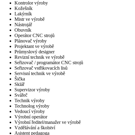
Kontrolor výroby
Kožešník
Lakýrník
Mistr ve výrobě
Nástrojář
Obuvník
Operátor CNC strojů
Plánovač výroby
Projektant ve výrobě
Průmyslový designer
Revizní technik ve výrobě
Seřizovač / programátor CNC strojů
Seřizovač vstřikovacích lisů
Servisní technik ve výrobě
Šička
Sklář
Supervizor výroby
Svářeč
Technik výroby
Technolog výroby
Vedoucí výroby
Výrobní operátor
Výrobní ředitel/manažer ve výrobě
Vzdělávání a školství
Asistent pedagoga