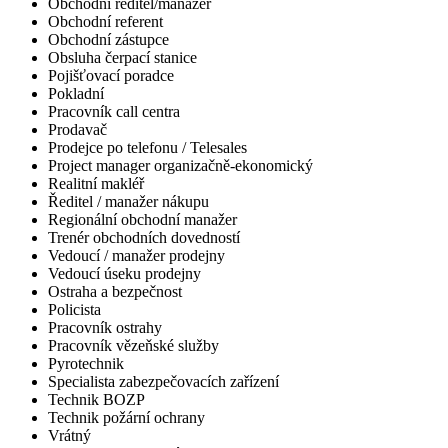
Obchodní ředitel/manažer
Obchodní referent
Obchodní zástupce
Obsluha čerpací stanice
Pojišťovací poradce
Pokladní
Pracovník call centra
Prodavač
Prodejce po telefonu / Telesales
Project manager organizačně-ekonomický
Realitní makléř
Ředitel / manažer nákupu
Regionální obchodní manažer
Trenér obchodních dovedností
Vedoucí / manažer prodejny
Vedoucí úseku prodejny
Ostraha a bezpečnost
Policista
Pracovník ostrahy
Pracovník vězeňské služby
Pyrotechnik
Specialista zabezpečovacích zařízení
Technik BOZP
Technik požární ochrany
Vrátný