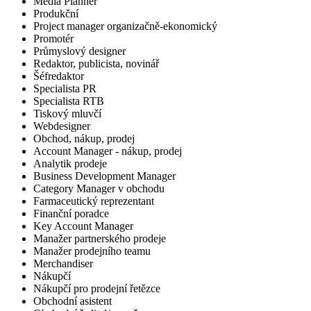
Media Planner
Produkční
Project manager organizačně-ekonomický
Promotér
Průmyslový designer
Redaktor, publicista, novinář
Šéfredaktor
Specialista PR
Specialista RTB
Tiskový mluvčí
Webdesigner
Obchod, nákup, prodej
Account Manager - nákup, prodej
Analytik prodeje
Business Development Manager
Category Manager v obchodu
Farmaceutický reprezentant
Finanční poradce
Key Account Manager
Manažer partnerského prodeje
Manažer prodejního teamu
Merchandiser
Nákupčí
Nákupčí pro prodejní řetězce
Obchodní asistent