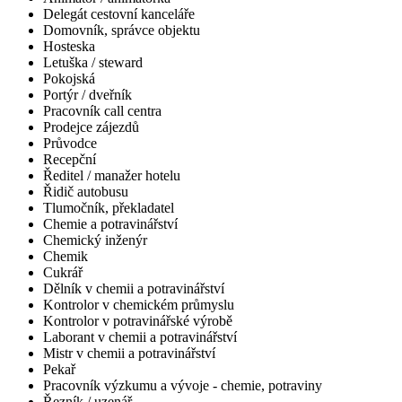
Delegát cestovní kanceláře
Domovník, správce objektu
Hosteska
Letuška / steward
Pokojská
Portýr / dveřník
Pracovník call centra
Prodejce zájezdů
Průvodce
Recepční
Ředitel / manažer hotelu
Řidič autobusu
Tlumočník, překladatel
Chemie a potravinářství
Chemický inženýr
Chemik
Cukrář
Dělník v chemii a potravinářství
Kontrolor v chemickém průmyslu
Kontrolor v potravinářské výrobě
Laborant v chemii a potravinářství
Mistr v chemii a potravinářství
Pekař
Pracovník výzkumu a vývoje - chemie, potraviny
Řezník / uzenář