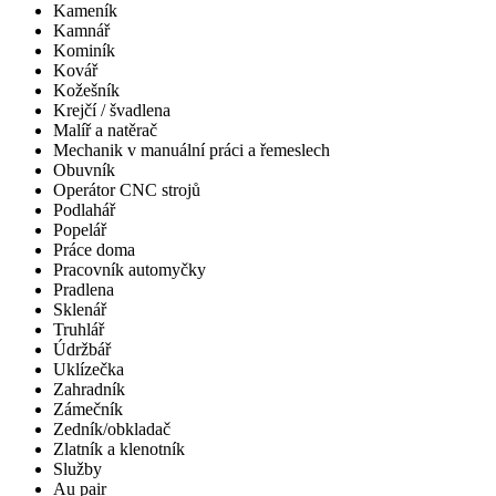
Kameník
Kamnář
Kominík
Kovář
Kožešník
Krejčí / švadlena
Malíř a natěrač
Mechanik v manuální práci a řemeslech
Obuvník
Operátor CNC strojů
Podlahář
Popelář
Práce doma
Pracovník automyčky
Pradlena
Sklenář
Truhlář
Údržbář
Uklízečka
Zahradník
Zámečník
Zedník/obkladač
Zlatník a klenotník
Služby
Au pair