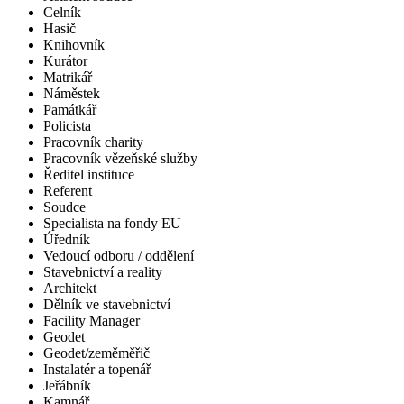
Celník
Hasič
Knihovník
Kurátor
Matrikář
Náměstek
Památkář
Policista
Pracovník charity
Pracovník vězeňské služby
Ředitel instituce
Referent
Soudce
Specialista na fondy EU
Úředník
Vedoucí odboru / oddělení
Stavebnictví a reality
Architekt
Dělník ve stavebnictví
Facility Manager
Geodet
Geodet/zeměměřič
Instalatér a topenář
Jeřábník
Kamnář