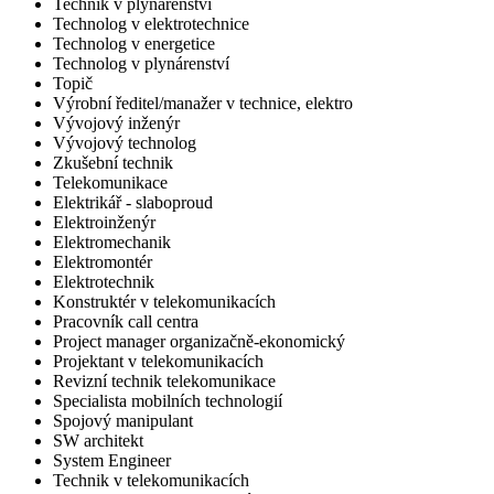
Technik v plynárenství
Technolog v elektrotechnice
Technolog v energetice
Technolog v plynárenství
Topič
Výrobní ředitel/manažer v technice, elektro
Vývojový inženýr
Vývojový technolog
Zkušební technik
Telekomunikace
Elektrikář - slaboproud
Elektroinženýr
Elektromechanik
Elektromontér
Elektrotechnik
Konstruktér v telekomunikacích
Pracovník call centra
Project manager organizačně-ekonomický
Projektant v telekomunikacích
Revizní technik telekomunikace
Specialista mobilních technologií
Spojový manipulant
SW architekt
System Engineer
Technik v telekomunikacích