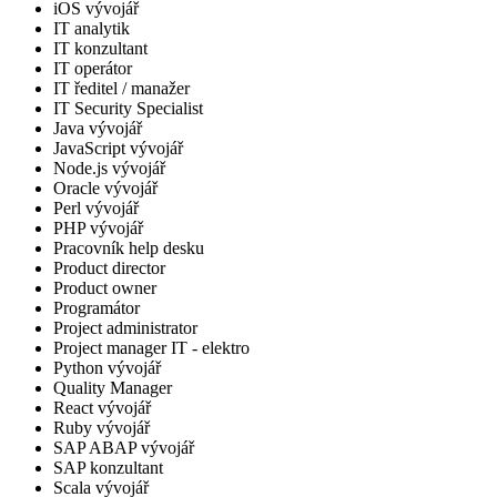
iOS vývojář
IT analytik
IT konzultant
IT operátor
IT ředitel / manažer
IT Security Specialist
Java vývojář
JavaScript vývojář
Node.js vývojář
Oracle vývojář
Perl vývojář
PHP vývojář
Pracovník help desku
Product director
Product owner
Programátor
Project administrator
Project manager IT - elektro
Python vývojář
Quality Manager
React vývojář
Ruby vývojář
SAP ABAP vývojář
SAP konzultant
Scala vývojář