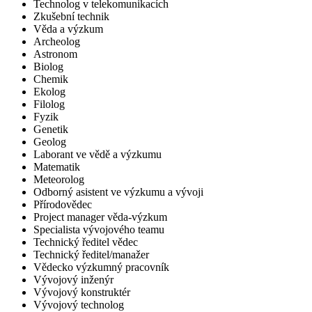
Technolog v telekomunikacích
Zkušební technik
Věda a výzkum
Archeolog
Astronom
Biolog
Chemik
Ekolog
Filolog
Fyzik
Genetik
Geolog
Laborant ve vědě a výzkumu
Matematik
Meteorolog
Odborný asistent ve výzkumu a vývoji
Přírodovědec
Project manager věda-výzkum
Specialista vývojového teamu
Technický ředitel vědec
Technický ředitel/manažer
Vědecko výzkumný pracovník
Vývojový inženýr
Vývojový konstruktér
Vývojový technolog