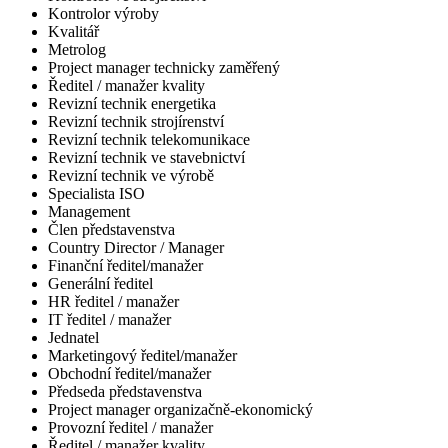
Kontrolor výroby
Kvalitář
Metrolog
Project manager technicky zaměřený
Ředitel / manažer kvality
Revizní technik energetika
Revizní technik strojírenství
Revizní technik telekomunikace
Revizní technik ve stavebnictví
Revizní technik ve výrobě
Specialista ISO
Management
Člen představenstva
Country Director / Manager
Finanční ředitel/manažer
Generální ředitel
HR ředitel / manažer
IT ředitel / manažer
Jednatel
Marketingový ředitel/manažer
Obchodní ředitel/manažer
Předseda představenstva
Project manager organizačně-ekonomický
Provozní ředitel / manažer
Ředitel / manažer kvality