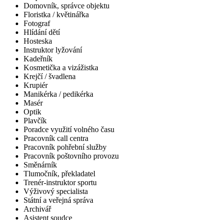
Domovník, správce objektu
Floristka / květinářka
Fotograf
Hlídání dětí
Hosteska
Instruktor lyžování
Kadeřník
Kosmetička a vizážistka
Krejčí / švadlena
Krupiér
Manikérka / pedikérka
Masér
Optik
Plavčík
Poradce využití volného času
Pracovník call centra
Pracovník pohřební služby
Pracovník poštovního provozu
Směnárník
Tlumočník, překladatel
Trenér-instruktor sportu
Výživový specialista
Státní a veřejná správa
Archivář
Asistent soudce