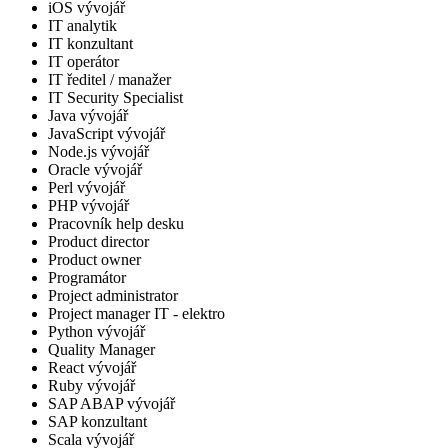
iOS vývojář
IT analytik
IT konzultant
IT operátor
IT ředitel / manažer
IT Security Specialist
Java vývojář
JavaScript vývojář
Node.js vývojář
Oracle vývojář
Perl vývojář
PHP vývojář
Pracovník help desku
Product director
Product owner
Programátor
Project administrator
Project manager IT - elektro
Python vývojář
Quality Manager
React vývojář
Ruby vývojář
SAP ABAP vývojář
SAP konzultant
Scala vývojář