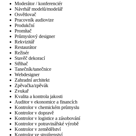
Moderátor / konferenciér
Návrhář modelů/modelář
Osvětlovač
Pracovník audiovize
Produkční
Promítač
Průmyslový designer
Rekvizitář
Restaurátor
Režisér
Stavěč dekorací
Střihač
Tanečník/tanečnice
Webdesigner
Zahradní architekt
Zpěvačka/zpěvák
Zvukař
Kvalita a kontrola jakosti
Auditor v ekonomice a financích
Kontrolor v chemickém průmyslu
Kontrolor v dopravě
Kontrolor v logistice a zásobování
Kontrolor v potravinářské výrobě
Kontrolor v zemědělství
Kontrolor ve strojírenství