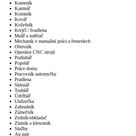
Kameník
Kamnář
Kominík
Kovář
Kožešník
Krejčí / švadlena
Malíř a natěrač
Mechanik v manuální práci a řemeslech
Obuvník
Operátor CNC strojů
Podlahář
Popelář
Práce doma
Pracovník automyčky
Pradlena
Sklenář
Truhlář
Údržbář
Uklízečka
Zahradník
Zámečník
Zedník/obkladač
Zlatník a klenotník
Služby
Au pair