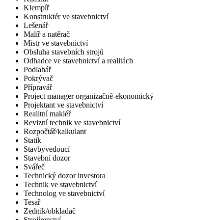
Klempíř
Konstruktér ve stavebnictví
Lešenář
Malíř a natěrač
Mistr ve stavebnictví
Obsluha stavebních strojů
Odhadce ve stavebnictví a realitách
Podlahář
Pokrývač
Přípravář
Project manager organizačně-ekonomický
Projektant ve stavebnictví
Realitní makléř
Revizní technik ve stavebnictví
Rozpočtář/kalkulant
Statik
Stavbyvedoucí
Stavební dozor
Svářeč
Technický dozor investora
Technik ve stavebnictví
Technolog ve stavebnictví
Tesař
Zedník/obkladač
Strojírenství