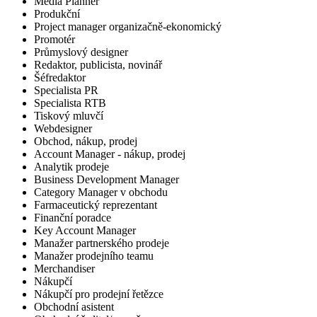
Media Planner
Produkční
Project manager organizačně-ekonomický
Promotér
Průmyslový designer
Redaktor, publicista, novinář
Šéfredaktor
Specialista PR
Specialista RTB
Tiskový mluvčí
Webdesigner
Obchod, nákup, prodej
Account Manager - nákup, prodej
Analytik prodeje
Business Development Manager
Category Manager v obchodu
Farmaceutický reprezentant
Finanční poradce
Key Account Manager
Manažer partnerského prodeje
Manažer prodejního teamu
Merchandiser
Nákupčí
Nákupčí pro prodejní řetězce
Obchodní asistent