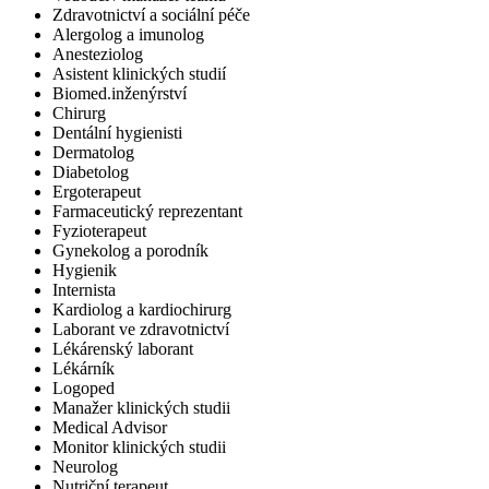
Zdravotnictví a sociální péče
Alergolog a imunolog
Anesteziolog
Asistent klinických studií
Biomed.inženýrství
Chirurg
Dentální hygienisti
Dermatolog
Diabetolog
Ergoterapeut
Farmaceutický reprezentant
Fyzioterapeut
Gynekolog a porodník
Hygienik
Internista
Kardiolog a kardiochirurg
Laborant ve zdravotnictví
Lékárenský laborant
Lékárník
Logoped
Manažer klinických studii
Medical Advisor
Monitor klinických studii
Neurolog
Nutriční terapeut