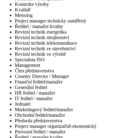
Kontrolor výroby
Kvalitář
Metrolog
Project manager technicky zaměřený
Ředitel / manažer kvality
Revizní technik energetika
Revizní technik strojírenství
Revizní technik telekomunikace
Revizní technik ve stavebnictví
Revizní technik ve výrobě
Specialista ISO
Management
Člen představenstva
Country Director / Manager
Finanční ředitel/manažer
Generální ředitel
HR ředitel / manažer
IT ředitel / manažer
Jednatel
Marketingový ředitel/manažer
Obchodní ředitel/manažer
Předseda představenstva
Project manager organizačně-ekonomický
Provozní ředitel / manažer
Ředitel / manažer kvality