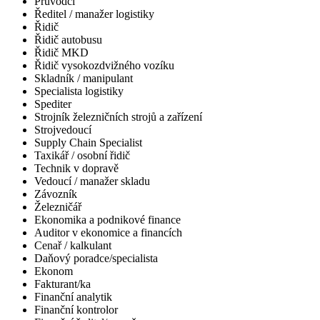
Průvodčí
Ředitel / manažer logistiky
Řidič
Řidič autobusu
Řidič MKD
Řidič vysokozdvižného vozíku
Skladník / manipulant
Specialista logistiky
Spediter
Strojník železničních strojů a zařízení
Strojvedoucí
Supply Chain Specialist
Taxikář / osobní řidič
Technik v dopravě
Vedoucí / manažer skladu
Závozník
Železničář
Ekonomika a podnikové finance
Auditor v ekonomice a financích
Cenař / kalkulant
Daňový poradce/specialista
Ekonom
Fakturant/ka
Finanční analytik
Finanční kontrolor