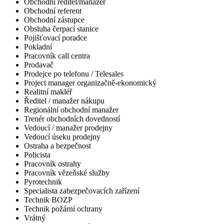
Obchodní ředitel/manažer
Obchodní referent
Obchodní zástupce
Obsluha čerpací stanice
Pojišťovací poradce
Pokladní
Pracovník call centra
Prodavač
Prodejce po telefonu / Telesales
Project manager organizačně-ekonomický
Realitní makléř
Ředitel / manažer nákupu
Regionální obchodní manažer
Trenér obchodních dovedností
Vedoucí / manažer prodejny
Vedoucí úseku prodejny
Ostraha a bezpečnost
Policista
Pracovník ostrahy
Pracovník vězeňské služby
Pyrotechnik
Specialista zabezpečovacích zařízení
Technik BOZP
Technik požární ochrany
Vrátný