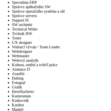
Specialista ERP
Správce aplikačního SW
Správce operačního systému a sítí
Správce serveru
Support IS
SW architekt
Technical Writer
Technik HW
Tester
UX designer
Vedoucí vývoje / Team Leader
Webdesigner
Webmaster
Webový analytik
Kultura, umění a tvůrčí práce
Animace D
Aranžér
Dabing
Fotograf
Grafik
Herečka/herec
Kameraman
Knihovník
Kurátor
Maskér