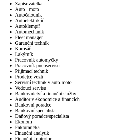
Zapisovatelka
Auto - moto
Autočalouník
Autoelektrikář
Autoklempíř
Automechanik
Fleet manager
Garanční technik
Karosář
Lakýrník
Pracovník automyčky
Pracovník pneuservisu
Přijímací technik
Prodejce vozů
Servisní technik v auto-moto
Vedoucí servisu
Bankovnictví a finanční služby
Auditor v ekonomice a financích
Bankovní poradce
Bankovní specialista
Daňový poradce/specialista
Ekonom
Fakturant/ka
Finanční analytik
Finanční kontrolor