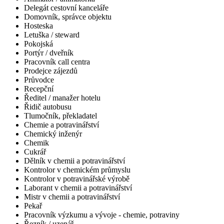
Delegát cestovní kanceláře
Domovník, správce objektu
Hosteska
Letuška / steward
Pokojská
Portýr / dveřník
Pracovník call centra
Prodejce zájezdů
Průvodce
Recepční
Ředitel / manažer hotelu
Řidič autobusu
Tlumočník, překladatel
Chemie a potravinářství
Chemický inženýr
Chemik
Cukrář
Dělník v chemii a potravinářství
Kontrolor v chemickém průmyslu
Kontrolor v potravinářské výrobě
Laborant v chemii a potravinářství
Mistr v chemii a potravinářství
Pekař
Pracovník výzkumu a vývoje - chemie, potraviny
Řezník / uzenář