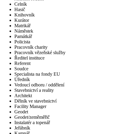
Celník
Hasič
Knihovník
Kurátor
Matrikář
Náměstek
Památkář
Policista
Pracovník charity
Pracovník vězeňské služby
Ředitel instituce
Referent
Soudce
Specialista na fondy EU
Úředník
Vedoucí odboru / oddělení
Stavebnictví a reality
Architekt
Dělník ve stavebnictví
Facility Manager
Geodet
Geodet/zeměměřič
Instalatér a topenář
Jeřábník
Kamnář