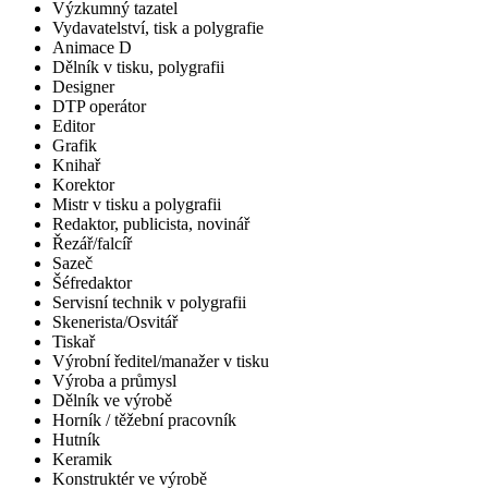
Výzkumný tazatel
Vydavatelství, tisk a polygrafie
Animace D
Dělník v tisku, polygrafii
Designer
DTP operátor
Editor
Grafik
Knihař
Korektor
Mistr v tisku a polygrafii
Redaktor, publicista, novinář
Řezář/falcíř
Sazeč
Šéfredaktor
Servisní technik v polygrafii
Skenerista/Osvitář
Tiskař
Výrobní ředitel/manažer v tisku
Výroba a průmysl
Dělník ve výrobě
Horník / těžební pracovník
Hutník
Keramik
Konstruktér ve výrobě