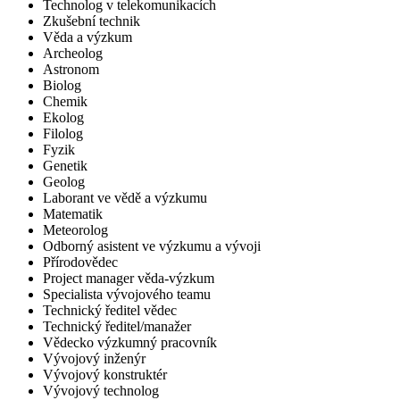
Technolog v telekomunikacích
Zkušební technik
Věda a výzkum
Archeolog
Astronom
Biolog
Chemik
Ekolog
Filolog
Fyzik
Genetik
Geolog
Laborant ve vědě a výzkumu
Matematik
Meteorolog
Odborný asistent ve výzkumu a vývoji
Přírodovědec
Project manager věda-výzkum
Specialista vývojového teamu
Technický ředitel vědec
Technický ředitel/manažer
Vědecko výzkumný pracovník
Vývojový inženýr
Vývojový konstruktér
Vývojový technolog