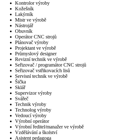
Kontrolor výroby
Kožešník
Lakýrník
Mistr ve výrobě
Nástrojář
Obuvník
Operátor CNC strojů
Plánovač výroby
Projektant ve výrobě
Průmyslový designer
Revizní technik ve výrobě
Seřizovač / programátor CNC strojů
Seřizovač vstřikovacích lisů
Servisní technik ve výrobě
Šička
Sklář
Supervizor výroby
Svářeč
Technik výroby
Technolog výroby
Vedoucí výroby
Výrobní operátor
Výrobní ředitel/manažer ve výrobě
Vzdělávání a školství
Asistent pedagoga