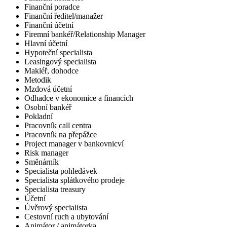
Finanční poradce
Finanční ředitel/manažer
Finanční účetní
Firemní bankéř/Relationship Manager
Hlavní účetní
Hypoteční specialista
Leasingový specialista
Makléř, dohodce
Metodik
Mzdová účetní
Odhadce v ekonomice a financích
Osobní bankéř
Pokladní
Pracovník call centra
Pracovník na přepážce
Project manager v bankovnicví
Risk manager
Směnárník
Specialista pohledávek
Specialista splátkového prodeje
Specialista treasury
Účetní
Úvěrový specialista
Cestovní ruch a ubytování
Animátor / animátorka