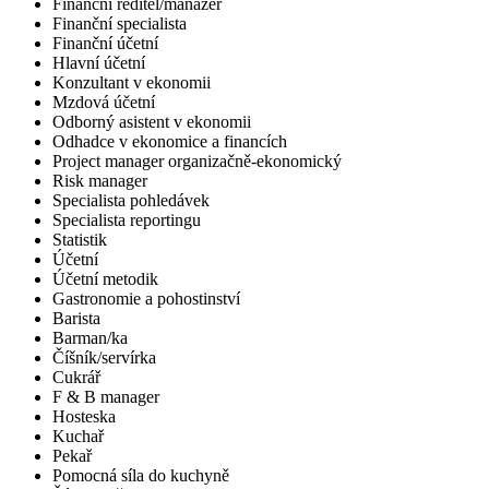
Finanční ředitel/manažer
Finanční specialista
Finanční účetní
Hlavní účetní
Konzultant v ekonomii
Mzdová účetní
Odborný asistent v ekonomii
Odhadce v ekonomice a financích
Project manager organizačně-ekonomický
Risk manager
Specialista pohledávek
Specialista reportingu
Statistik
Účetní
Účetní metodik
Gastronomie a pohostinství
Barista
Barman/ka
Číšník/servírka
Cukrář
F & B manager
Hosteska
Kuchař
Pekař
Pomocná síla do kuchyně