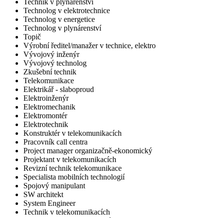
Technik v plynárenství
Technolog v elektrotechnice
Technolog v energetice
Technolog v plynárenství
Topič
Výrobní ředitel/manažer v technice, elektro
Vývojový inženýr
Vývojový technolog
Zkušební technik
Telekomunikace
Elektrikář - slaboproud
Elektroinženýr
Elektromechanik
Elektromontér
Elektrotechnik
Konstruktér v telekomunikacích
Pracovník call centra
Project manager organizačně-ekonomický
Projektant v telekomunikacích
Revizní technik telekomunikace
Specialista mobilních technologií
Spojový manipulant
SW architekt
System Engineer
Technik v telekomunikacích