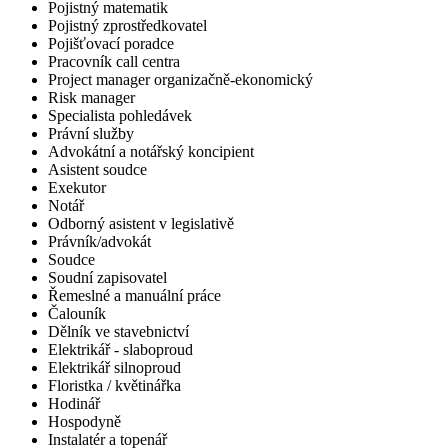
Pojistný matematik
Pojistný zprostředkovatel
Pojišťovací poradce
Pracovník call centra
Project manager organizačně-ekonomický
Risk manager
Specialista pohledávek
Právní služby
Advokátní a notářský koncipient
Asistent soudce
Exekutor
Notář
Odborný asistent v legislativě
Právník/advokát
Soudce
Soudní zapisovatel
Řemeslné a manuální práce
Čalouník
Dělník ve stavebnictví
Elektrikář - slaboproud
Elektrikář silnoproud
Floristka / květinářka
Hodinář
Hospodyně
Instalatér a topenář