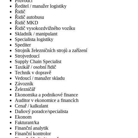
Průvodčí
Ředitel / manažer logistiky
Řidič
Řidič autobusu
Řidič MKD
Řidič vysokozdvižného vozíku
Skladník / manipulant
Specialista logistiky
Spediter
Strojník železničních strojů a zařízení
Strojvedoucí
Supply Chain Specialist
Taxikář / osobní řidič
Technik v dopravě
Vedoucí / manažer skladu
Závozník
Železničář
Ekonomika a podnikové finance
Auditor v ekonomice a financích
Cenař / kalkulant
Daňový poradce/specialista
Ekonom
Fakturant/ka
Finanční analytik
Finanční kontrolor