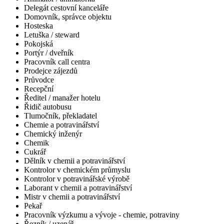
Delegát cestovní kanceláře
Domovník, správce objektu
Hosteska
Letuška / steward
Pokojská
Portýr / dveřník
Pracovník call centra
Prodejce zájezdů
Průvodce
Recepční
Ředitel / manažer hotelu
Řidič autobusu
Tlumočník, překladatel
Chemie a potravinářství
Chemický inženýr
Chemik
Cukrář
Dělník v chemii a potravinářství
Kontrolor v chemickém průmyslu
Kontrolor v potravinářské výrobě
Laborant v chemii a potravinářství
Mistr v chemii a potravinářství
Pekař
Pracovník výzkumu a vývoje - chemie, potraviny
Řezník / uzenář