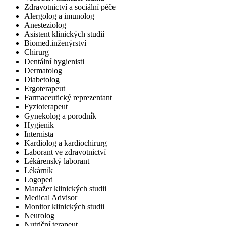
Zdravotnictví a sociální péče
Alergolog a imunolog
Anesteziolog
Asistent klinických studií
Biomed.inženýrství
Chirurg
Dentální hygienisti
Dermatolog
Diabetolog
Ergoterapeut
Farmaceutický reprezentant
Fyzioterapeut
Gynekolog a porodník
Hygienik
Internista
Kardiolog a kardiochirurg
Laborant ve zdravotnictví
Lékárenský laborant
Lékárník
Logoped
Manažer klinických studii
Medical Advisor
Monitor klinických studii
Neurolog
Nutriční terapeut