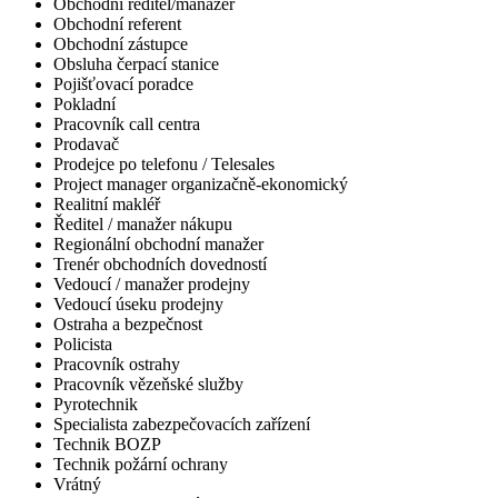
Obchodní ředitel/manažer
Obchodní referent
Obchodní zástupce
Obsluha čerpací stanice
Pojišťovací poradce
Pokladní
Pracovník call centra
Prodavač
Prodejce po telefonu / Telesales
Project manager organizačně-ekonomický
Realitní makléř
Ředitel / manažer nákupu
Regionální obchodní manažer
Trenér obchodních dovedností
Vedoucí / manažer prodejny
Vedoucí úseku prodejny
Ostraha a bezpečnost
Policista
Pracovník ostrahy
Pracovník vězeňské služby
Pyrotechnik
Specialista zabezpečovacích zařízení
Technik BOZP
Technik požární ochrany
Vrátný