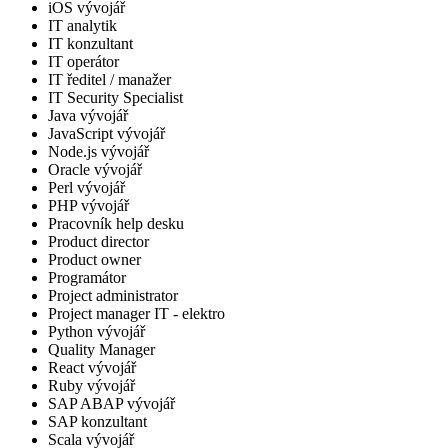
iOS vývojář
IT analytik
IT konzultant
IT operátor
IT ředitel / manažer
IT Security Specialist
Java vývojář
JavaScript vývojář
Node.js vývojář
Oracle vývojář
Perl vývojář
PHP vývojář
Pracovník help desku
Product director
Product owner
Programátor
Project administrator
Project manager IT - elektro
Python vývojář
Quality Manager
React vývojář
Ruby vývojář
SAP ABAP vývojář
SAP konzultant
Scala vývojář