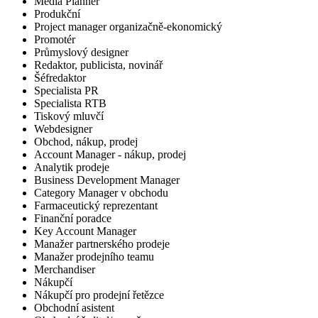
Media Planner
Produkční
Project manager organizačně-ekonomický
Promotér
Průmyslový designer
Redaktor, publicista, novinář
Šéfredaktor
Specialista PR
Specialista RTB
Tiskový mluvčí
Webdesigner
Obchod, nákup, prodej
Account Manager - nákup, prodej
Analytik prodeje
Business Development Manager
Category Manager v obchodu
Farmaceutický reprezentant
Finanční poradce
Key Account Manager
Manažer partnerského prodeje
Manažer prodejního teamu
Merchandiser
Nákupčí
Nákupčí pro prodejní řetězce
Obchodní asistent