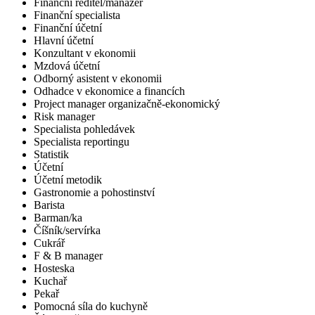
Finanční ředitel/manažer
Finanční specialista
Finanční účetní
Hlavní účetní
Konzultant v ekonomii
Mzdová účetní
Odborný asistent v ekonomii
Odhadce v ekonomice a financích
Project manager organizačně-ekonomický
Risk manager
Specialista pohledávek
Specialista reportingu
Statistik
Účetní
Účetní metodik
Gastronomie a pohostinství
Barista
Barman/ka
Číšník/servírka
Cukrář
F & B manager
Hosteska
Kuchař
Pekař
Pomocná síla do kuchyně