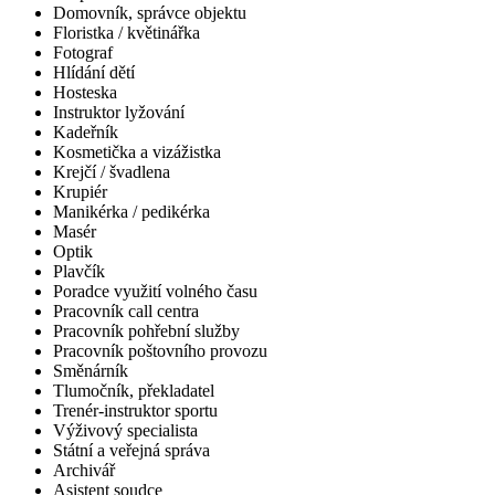
Domovník, správce objektu
Floristka / květinářka
Fotograf
Hlídání dětí
Hosteska
Instruktor lyžování
Kadeřník
Kosmetička a vizážistka
Krejčí / švadlena
Krupiér
Manikérka / pedikérka
Masér
Optik
Plavčík
Poradce využití volného času
Pracovník call centra
Pracovník pohřební služby
Pracovník poštovního provozu
Směnárník
Tlumočník, překladatel
Trenér-instruktor sportu
Výživový specialista
Státní a veřejná správa
Archivář
Asistent soudce