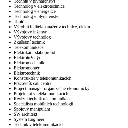
Technik v plynárenství
Technolog v elektrotechnice
Technolog v energetice
Technolog v plynárenství
Topič
Výrobní ředitel/manažer v technice, elektro
Vývojový inženýr
Vývojový technolog
Zkušební technik
Telekomunikace
Elektrikář - slaboproud
Elektroinženýr
Elektromechanik
Elektromontér
Elektrotechnik
Konstruktér v telekomunikacích
Pracovník call centra
Project manager organizačně-ekonomický
Projektant v telekomunikacích
Revizní technik telekomunikace
Specialista mobilních technologií
Spojový manipulant
SW architekt
System Engineer
Technik v telekomunikacích