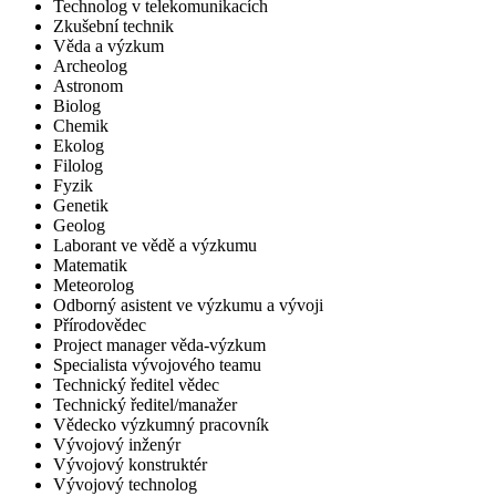
Technolog v telekomunikacích
Zkušební technik
Věda a výzkum
Archeolog
Astronom
Biolog
Chemik
Ekolog
Filolog
Fyzik
Genetik
Geolog
Laborant ve vědě a výzkumu
Matematik
Meteorolog
Odborný asistent ve výzkumu a vývoji
Přírodovědec
Project manager věda-výzkum
Specialista vývojového teamu
Technický ředitel vědec
Technický ředitel/manažer
Vědecko výzkumný pracovník
Vývojový inženýr
Vývojový konstruktér
Vývojový technolog