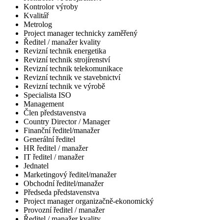
Kontrolor výroby
Kvalitář
Metrolog
Project manager technicky zaměřený
Ředitel / manažer kvality
Revizní technik energetika
Revizní technik strojírenství
Revizní technik telekomunikace
Revizní technik ve stavebnictví
Revizní technik ve výrobě
Specialista ISO
Management
Člen představenstva
Country Director / Manager
Finanční ředitel/manažer
Generální ředitel
HR ředitel / manažer
IT ředitel / manažer
Jednatel
Marketingový ředitel/manažer
Obchodní ředitel/manažer
Předseda představenstva
Project manager organizačně-ekonomický
Provozní ředitel / manažer
Ředitel / manažer kvality