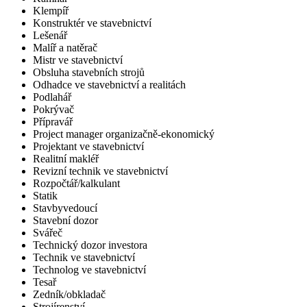
Klempíř
Konstruktér ve stavebnictví
Lešenář
Malíř a natěrač
Mistr ve stavebnictví
Obsluha stavebních strojů
Odhadce ve stavebnictví a realitách
Podlahář
Pokrývač
Přípravář
Project manager organizačně-ekonomický
Projektant ve stavebnictví
Realitní makléř
Revizní technik ve stavebnictví
Rozpočtář/kalkulant
Statik
Stavbyvedoucí
Stavební dozor
Svářeč
Technický dozor investora
Technik ve stavebnictví
Technolog ve stavebnictví
Tesař
Zedník/obkladač
Strojírenství