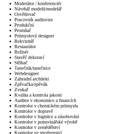
Moderátor / konferenciér
Návrhář modelů/modelář
Osvětlovač
Pracovník audiovize
Produkční
Promítač
Průmyslový designer
Rekvizitář
Restaurátor
Režisér
Stavěč dekorací
Střihač
Tanečník/tanečnice
Webdesigner
Zahradní architekt
Zpěvačka/zpěvák
Zvukař
Kvalita a kontrola jakosti
Auditor v ekonomice a financích
Kontrolor v chemickém průmyslu
Kontrolor v dopravě
Kontrolor v logistice a zásobování
Kontrolor v potravinářské výrobě
Kontrolor v zemědělství
Kontrolor ve strojírenství