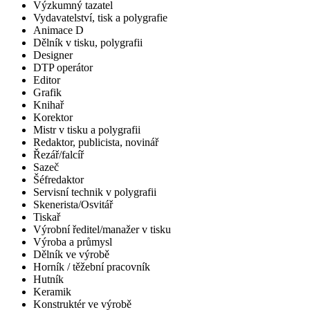
Výzkumný tazatel
Vydavatelství, tisk a polygrafie
Animace D
Dělník v tisku, polygrafii
Designer
DTP operátor
Editor
Grafik
Knihař
Korektor
Mistr v tisku a polygrafii
Redaktor, publicista, novinář
Řezář/falcíř
Sazeč
Šéfredaktor
Servisní technik v polygrafii
Skenerista/Osvitář
Tiskař
Výrobní ředitel/manažer v tisku
Výroba a průmysl
Dělník ve výrobě
Horník / těžební pracovník
Hutník
Keramik
Konstruktér ve výrobě