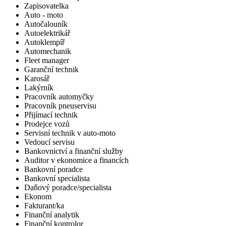
Zapisovatelka
Auto - moto
Autočalouník
Autoelektrikář
Autoklempíř
Automechanik
Fleet manager
Garanční technik
Karosář
Lakýrník
Pracovník automyčky
Pracovník pneuservisu
Přijímací technik
Prodejce vozů
Servisní technik v auto-moto
Vedoucí servisu
Bankovnictví a finanční služby
Auditor v ekonomice a financích
Bankovní poradce
Bankovní specialista
Daňový poradce/specialista
Ekonom
Fakturant/ka
Finanční analytik
Finanční kontrolor