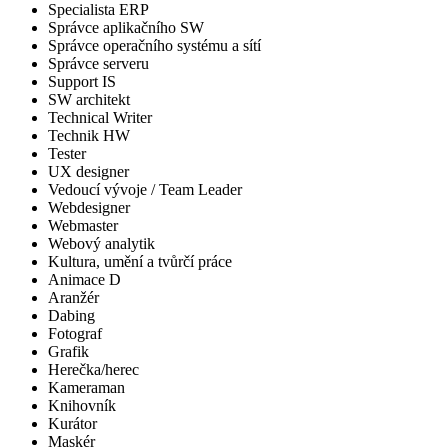
Specialista ERP
Správce aplikačního SW
Správce operačního systému a sítí
Správce serveru
Support IS
SW architekt
Technical Writer
Technik HW
Tester
UX designer
Vedoucí vývoje / Team Leader
Webdesigner
Webmaster
Webový analytik
Kultura, umění a tvůrčí práce
Animace D
Aranžér
Dabing
Fotograf
Grafik
Herečka/herec
Kameraman
Knihovník
Kurátor
Maskér