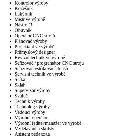
Kontrolor výroby
Kožešník
Lakýrník
Mistr ve výrobě
Nástrojář
Obuvník
Operátor CNC strojů
Plánovač výroby
Projektant ve výrobě
Průmyslový designer
Revizní technik ve výrobě
Seřizovač / programátor CNC strojů
Seřizovač vstřikovacích lisů
Servisní technik ve výrobě
Šička
Sklář
Supervizor výroby
Svářeč
Technik výroby
Technolog výroby
Vedoucí výroby
Výrobní operátor
Výrobní ředitel/manažer ve výrobě
Vzdělávání a školství
Asistent pedagoga