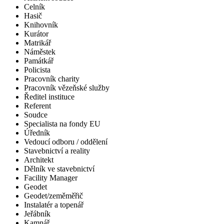
Celník
Hasič
Knihovník
Kurátor
Matrikář
Náměstek
Památkář
Policista
Pracovník charity
Pracovník vězeňské služby
Ředitel instituce
Referent
Soudce
Specialista na fondy EU
Úředník
Vedoucí odboru / oddělení
Stavebnictví a reality
Architekt
Dělník ve stavebnictví
Facility Manager
Geodet
Geodet/zeměměřič
Instalatér a topenář
Jeřábník
Kamnář