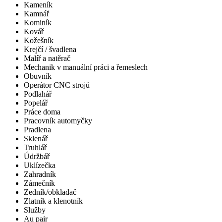
Kameník
Kamnář
Kominík
Kovář
Kožešník
Krejčí / švadlena
Malíř a natěrač
Mechanik v manuální práci a řemeslech
Obuvník
Operátor CNC strojů
Podlahář
Popelář
Práce doma
Pracovník automyčky
Pradlena
Sklenář
Truhlář
Údržbář
Uklízečka
Zahradník
Zámečník
Zedník/obkladač
Zlatník a klenotník
Služby
Au pair