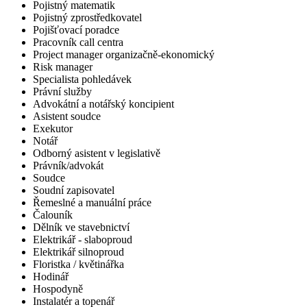
Pojistný matematik
Pojistný zprostředkovatel
Pojišťovací poradce
Pracovník call centra
Project manager organizačně-ekonomický
Risk manager
Specialista pohledávek
Právní služby
Advokátní a notářský koncipient
Asistent soudce
Exekutor
Notář
Odborný asistent v legislativě
Právník/advokát
Soudce
Soudní zapisovatel
Řemeslné a manuální práce
Čalouník
Dělník ve stavebnictví
Elektrikář - slaboproud
Elektrikář silnoproud
Floristka / květinářka
Hodinář
Hospodyně
Instalatér a topenář