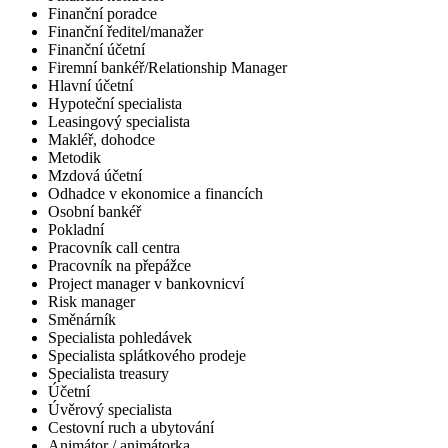
Finanční poradce
Finanční ředitel/manažer
Finanční účetní
Firemní bankéř/Relationship Manager
Hlavní účetní
Hypoteční specialista
Leasingový specialista
Makléř, dohodce
Metodik
Mzdová účetní
Odhadce v ekonomice a financích
Osobní bankéř
Pokladní
Pracovník call centra
Pracovník na přepážce
Project manager v bankovnicví
Risk manager
Směnárník
Specialista pohledávek
Specialista splátkového prodeje
Specialista treasury
Účetní
Úvěrový specialista
Cestovní ruch a ubytování
Animátor / animátorka