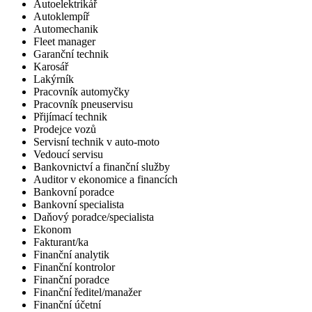
Autoelektrikář
Autoklempíř
Automechanik
Fleet manager
Garanční technik
Karosář
Lakýrník
Pracovník automyčky
Pracovník pneuservisu
Přijímací technik
Prodejce vozů
Servisní technik v auto-moto
Vedoucí servisu
Bankovnictví a finanční služby
Auditor v ekonomice a financích
Bankovní poradce
Bankovní specialista
Daňový poradce/specialista
Ekonom
Fakturant/ka
Finanční analytik
Finanční kontrolor
Finanční poradce
Finanční ředitel/manažer
Finanční účetní