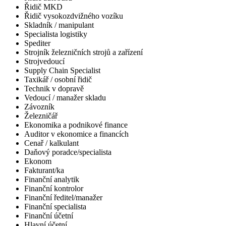
Řidič MKD
Řidič vysokozdvižného vozíku
Skladník / manipulant
Specialista logistiky
Spediter
Strojník železničních strojů a zařízení
Strojvedoucí
Supply Chain Specialist
Taxikář / osobní řidič
Technik v dopravě
Vedoucí / manažer skladu
Závozník
Železničář
Ekonomika a podnikové finance
Auditor v ekonomice a financích
Cenař / kalkulant
Daňový poradce/specialista
Ekonom
Fakturant/ka
Finanční analytik
Finanční kontrolor
Finanční ředitel/manažer
Finanční specialista
Finanční účetní
Hlavní účetní