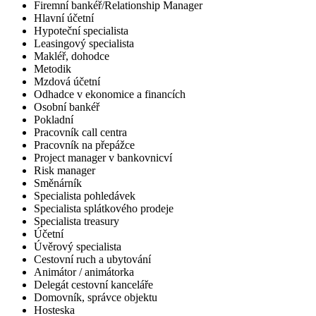
Firemní bankéř/Relationship Manager
Hlavní účetní
Hypoteční specialista
Leasingový specialista
Makléř, dohodce
Metodik
Mzdová účetní
Odhadce v ekonomice a financích
Osobní bankéř
Pokladní
Pracovník call centra
Pracovník na přepážce
Project manager v bankovnicví
Risk manager
Směnárník
Specialista pohledávek
Specialista splátkového prodeje
Specialista treasury
Účetní
Úvěrový specialista
Cestovní ruch a ubytování
Animátor / animátorka
Delegát cestovní kanceláře
Domovník, správce objektu
Hosteska